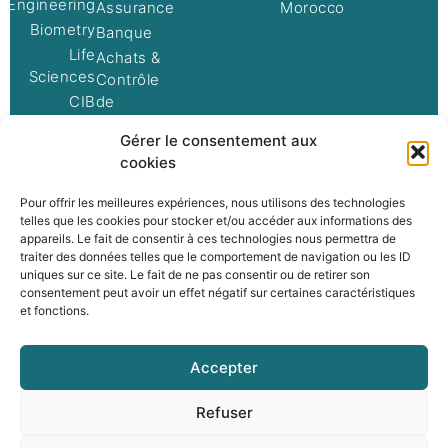
oEngineering
Assurance
Morocco
Biometry
Banque
Life
Achats &
Sciences
Contrôle
CIB
de
gestion
Networks
Gérer le consentement aux
Technologies
Mobility
cookies
Social
Pour offrir les meilleures expériences, nous utilisons des technologies
telles que les cookies pour stocker et/ou accéder aux informations des
appareils. Le fait de consentir à ces technologies nous permettra de
traiter des données telles que le comportement de navigation ou les ID
LinkedIn
Instagram
uniques sur ce site. Le fait de ne pas consentir ou de retirer son
consentement peut avoir un effet négatif sur certaines caractéristiques
et fonctions.
Accepter
© 2025 STATERA • Tous droits réservés
Refuser