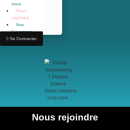
nous
Nous
rejoindre
Nos
Expertises
Se Connecter
Nous rejoindre