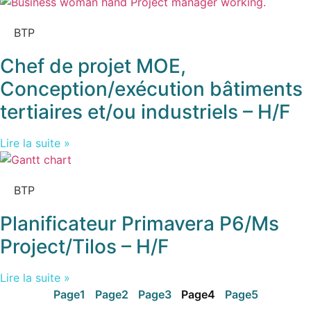
BTP
Chef de projet MOE,
Conception/exécution bâtiments
tertiaires et/ou industriels – H/F
Lire la suite »
BTP
Planificateur Primavera P6/Ms
Project/Tilos – H/F
Lire la suite »
Page
1
Page
2
Page
3
Page
4
Page
5