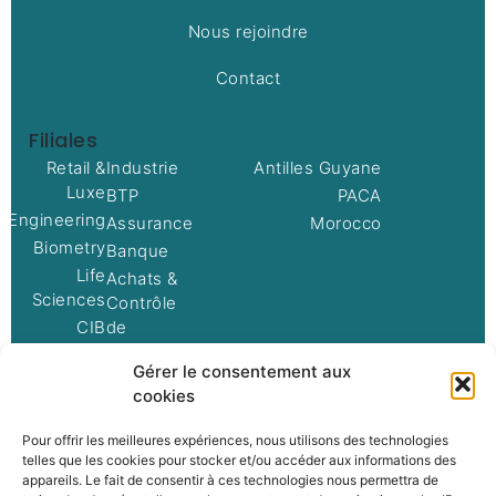
Nous rejoindre
Contact
Filiales
Retail &
Industrie
Antilles Guyane
Luxe
BTP
PACA
oEngineering
Assurance
Morocco
Biometry
Banque
Life
Achats &
Sciences
Contrôle
CIB
de
gestion
Networks
Gérer le consentement aux
Technologies
Mobility
cookies
Social
Pour offrir les meilleures expériences, nous utilisons des technologies
telles que les cookies pour stocker et/ou accéder aux informations des
appareils. Le fait de consentir à ces technologies nous permettra de