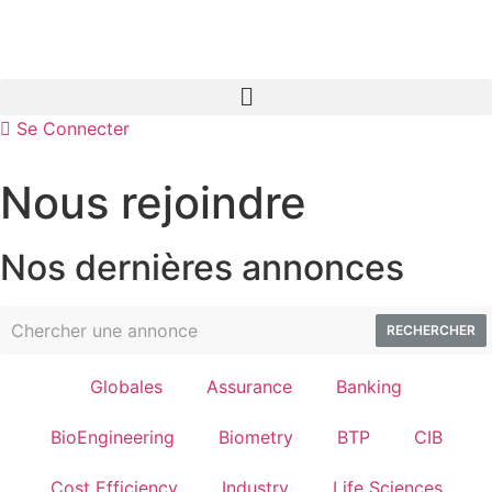
Se Connecter
Nous rejoindre
Nos dernières annonces
RECHERCHER
Globales
Assurance
Banking
BioEngineering
Biometry
BTP
CIB
Cost Efficiency
Industry
Life Sciences