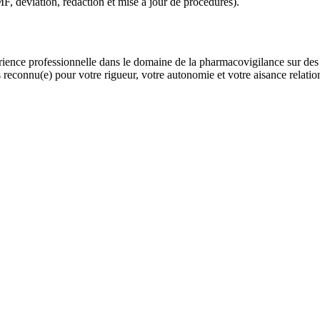
F, déviation, rédaction et mise à jour de procédures).
ence professionnelle dans le domaine de la pharmacovigilance sur des 
reconnu(e) pour votre rigueur, votre autonomie et votre aisance relatio