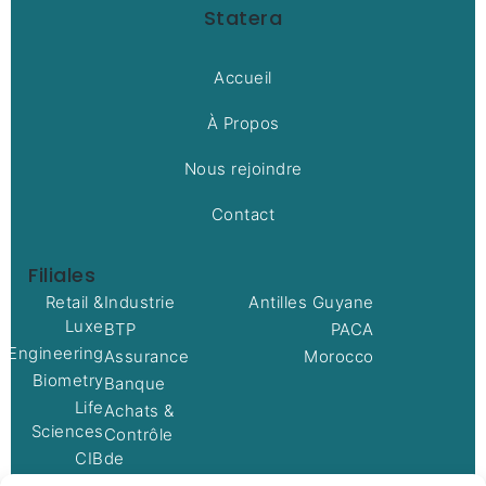
Statera
Accueil
À Propos
Nous rejoindre
Contact
Filiales
Retail &
Industrie
Antilles Guyane
Luxe
BTP
PACA
oEngineering
Assurance
Morocco
Biometry
Banque
Life
Achats &
Sciences
Contrôle
CIB
de
gestion
Networks