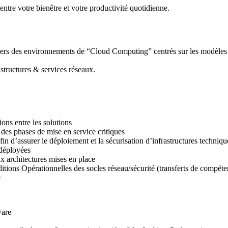
ntre votre bienêtre et votre productivité quotidienne.
vers des environnements de “Cloud Computing” centrés sur les modèles d
rastructures & services réseaux.
ions entre les solutions
 des phases de mise en service critiques
fin d’assurer le déploiement et la sécurisation d’infrastructures techni
 déployées
ux architectures mises en place
ns Opérationnelles des socles réseau/sécurité (transferts de compétenc
e
ware