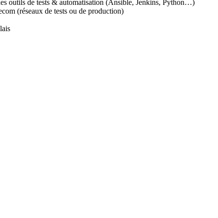
 des outils de tests & automatisation (Ansible, Jenkins, Python…)
ecom (réseaux de tests ou de production)
lais