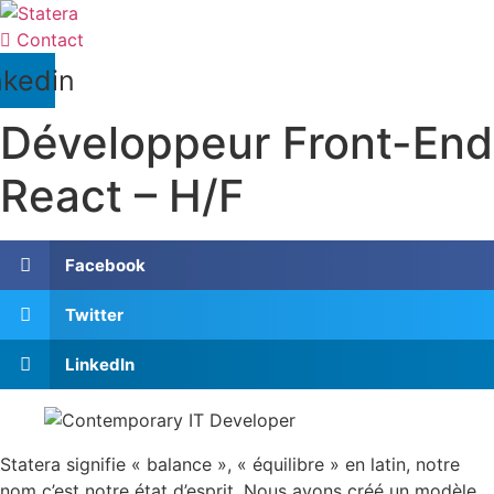
Contact
nkedin
Développeur Front-End
React – H/F
Facebook
Twitter
LinkedIn
Statera signifie « balance », « équilibre » en latin, notre
nom c’est notre état d’esprit. Nous avons créé un modèle