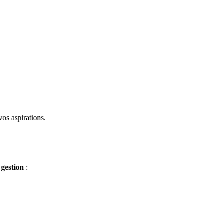
vos aspirations.
 gestion
: